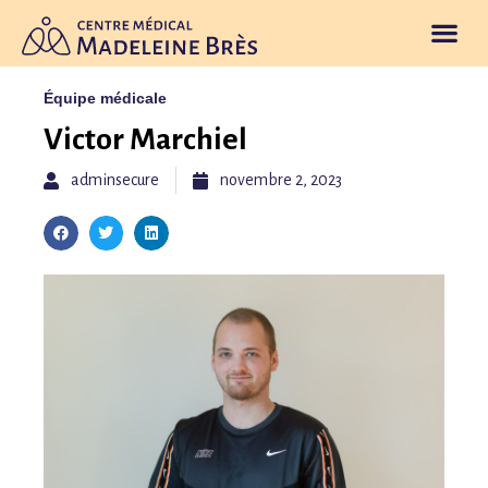
Offre de soi
Nos valeurs
Prendre rendez-vous
Équipe médicale
Victor Marchiel
adminsecure
novembre 2, 2023