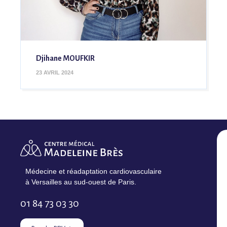
Djihane MOUFKIR
23 AVRIL 2024
Médecine et réadaptation cardiovasculaire
à Versailles au sud-ouest de Paris.
01 84 73 03 30