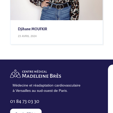
Djihane MOUFKIR
23 AVRIL 2024
Médecine et réadaptation cardiovasculaire
à Versailles au sud-ouest de Paris.
01 84 73 03 30