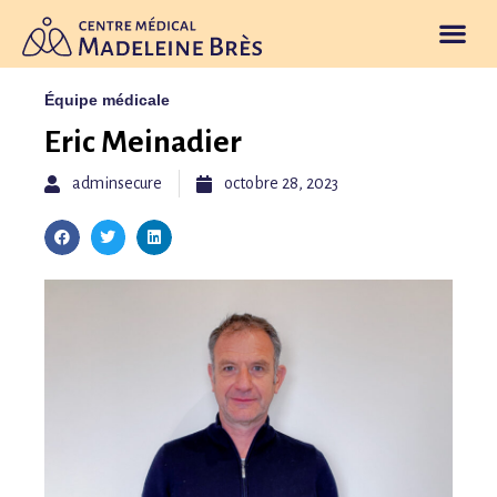
Offre de soi
Nos valeurs
Prendre rendez-vous
Équipe médicale
Eric Meinadier
adminsecure
octobre 28, 2023