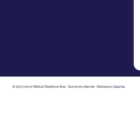
© 2023 Centre Médical Madeleine Bres • Tous droits réservés • Réalisation
Ossacrea
.